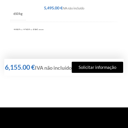
€
650 kg
1950 × 1250 × 585 mm
€
Solicitar informação