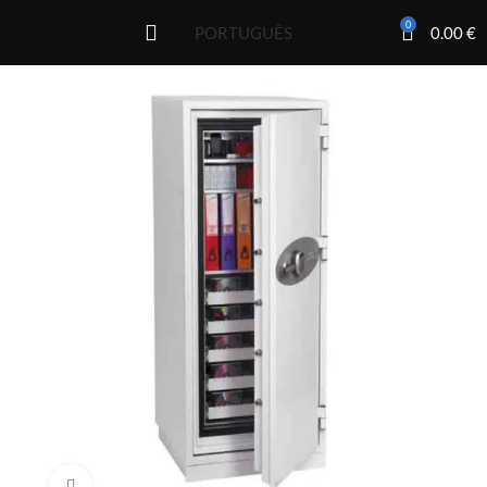
0
0.00
€
PORTUGUÊS
Click to enlarge