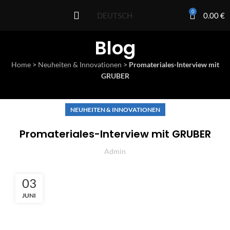
0
0.00
€
DEUTSCH
Blog
Home
>
Neuheiten & Innovationen
>
Promateriales-Interview mit
GRUBER
NEUHEITEN & INNOVATIONEN
Promateriales-Interview mit GRUBER
Admin
03
JUNI