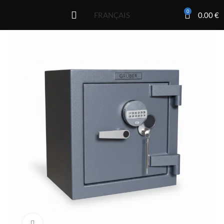
0
0.00
€
FRANÇAIS
Click to enlarge