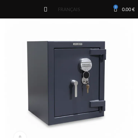
0
0.00
€
FRANÇAIS
Click to enlarge