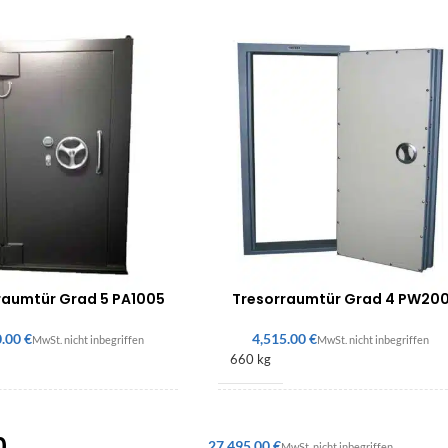
raumtür Grad 5 PA1005
Tresorraumtür Grad 4 PW20
€
€
660 kg
1100 × 245 mm
2000 × 1095 × 200 mm
0
€