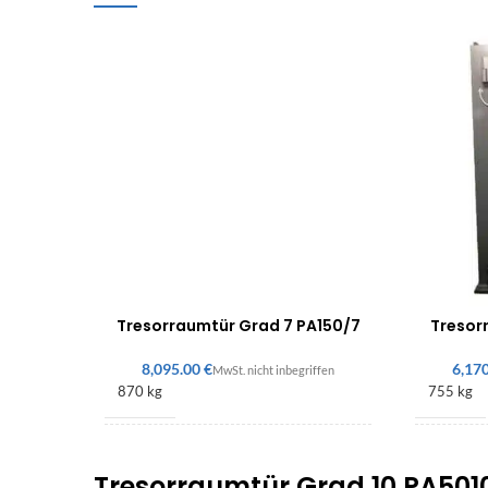
Tresorraumtür Grad 7 PA150/7
Tresor
€
870 kg
755 kg
2170 × 1100 × 195 mm
2140 × 
Tresorraumtür Grad 10 PA501