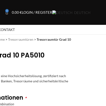
0
0.00
€
LOGIN / REGISTER
DEUTSCH
KONTAKT
ume
>
Tresorraumtüren
>
Tresorraumtür Grad 10
rad 10 PA5010
t eine Hochsicherheitslösung, zertifiziert nach
r Banken, Tresorräume und sicherheitskritische
nationen
*
ombination