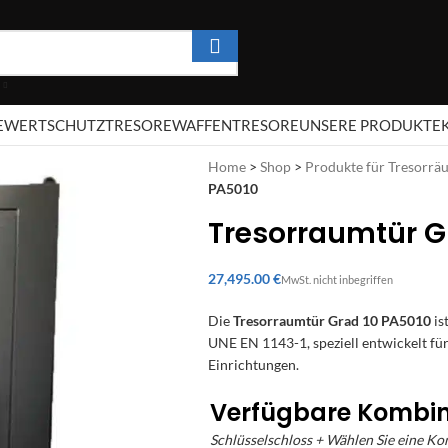
E
WERTSCHUTZTRESORE
WAFFENTRESORE
UNSERE PRODUKTE
Home
>
Shop
>
Produkte für Tresorrä
PA5010
Tresorraumtür G
€
Die
Tresorraumtür Grad 10 PA5010
is
UNE EN 1143-1, speziell entwickelt fü
Einrichtungen.
Verfügbare Kombi
Schlüsselschloss + Wählen Sie eine K