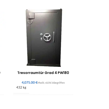
0
Tresorraumtür Grad 4 PW180
€
432 kg
1800 × 900 × 200 mm