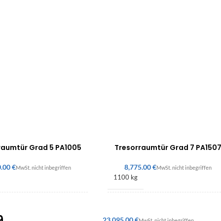
raumtür Grad 5 PA1005
Tresorraumtür Grad 7 PA150
€
€
1100 kg
1100 × 245 mm
2200 × 1410 × 310 mm
9
€