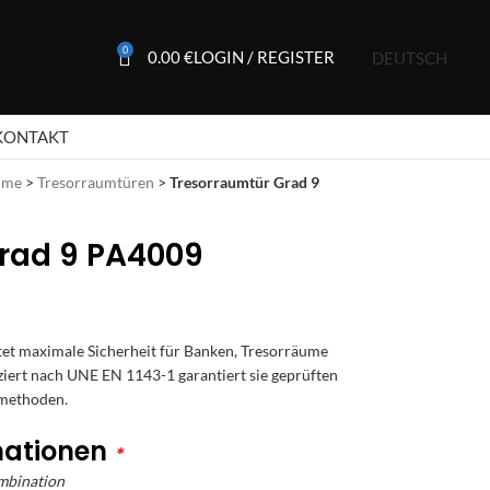
0
0.00
€
LOGIN / REGISTER
DEUTSCH
KONTAKT
ume
>
Tresorraumtüren
>
Tresorraumtür Grad 9
rad 9 PA4009
tet maximale Sicherheit für Banken, Tresorräume
iziert nach UNE EN 1143-1 garantiert sie geprüften
smethoden.
nationen
*
ombination