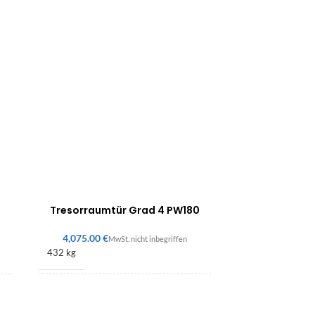
7
Tresorraumtür Grad 4 PW180
€
432 kg
1800 × 900 × 200 mm