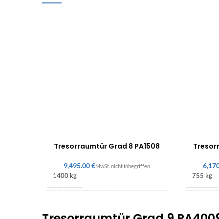
Tresorraumtür Grad 8 PA1508
Tresor
€
1400 kg
755 kg
2200 × 1410 × 310 mm
2140 × 
Tresorraumtür Grad 9 PA400