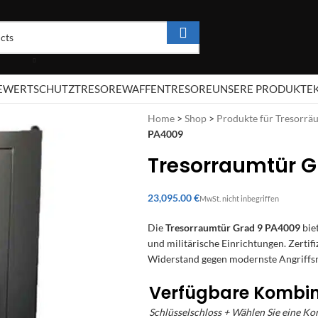
E
WERTSCHUTZTRESORE
WAFFENTRESORE
UNSERE PRODUKTE
Home
>
Shop
>
Produkte für Tresorrä
PA4009
Tresorraumtür G
€
Die
Tresorraumtür Grad 9 PA4009
bie
und militärische Einrichtungen. Zertif
Widerstand gegen modernste Angriff
Verfügbare Kombi
Schlüsselschloss + Wählen Sie eine K