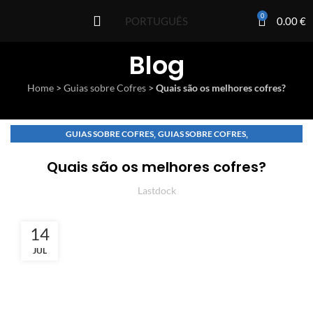
0
0.00
€
PORTUGUÊS
Blog
Home
>
Guias sobre Cofres
>
Quais são os melhores cofres?
,
,
GUIAS SOBRE COFRES
GUIAS SOBRE COFRES
,
COMPARAÇÕES E ANÁLISES
CERTIFICAÇÕES E NORMAS
Quais são os melhores cofres?
Lastdock
14
JUL