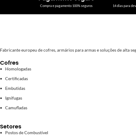
Compra e pagamento 100% seguros
14 dias para de
Fabricante europeu de cofres, armários para armas e soluções de alta segu
Cofres
Homologadas
Certificadas
Embutidas
Ignifugas
Camufladas
Setores
Postos de Combustível