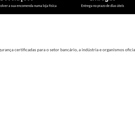
volver a sua encomenda numa loja física
Entrega no prazo de dias úteis
rança certificadas para o setor bancário, a indústria e organismos oficiai