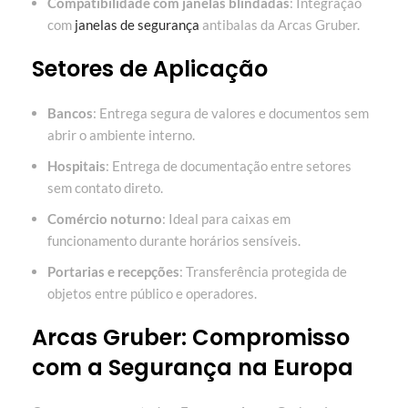
Compatibilidade com janelas blindadas
: Integração
com
janelas de segurança
antibalas da Arcas Gruber.
Setores de Aplicação
Bancos
: Entrega segura de valores e documentos sem
abrir o ambiente interno.
Hospitais
: Entrega de documentação entre setores
sem contato direto.
Comércio noturno
: Ideal para caixas em
funcionamento durante horários sensíveis.
Portarias e recepções
: Transferência protegida de
objetos entre público e operadores.
Arcas Gruber: Compromisso
com a Segurança na Europa