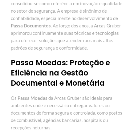
consolidou-se como referência em inovação e qualidade
no setor de segurança. A empresa é sinônimo de
confiabilidade, especialmente no desenvolvimento de
Passa Documentos
. Ao longo dos anos, a Arcas Gruber
aprimorou continuamente suas técnicas e tecnologias
para oferecer soluções que atendem aos mais altos
padrões de segurança e conformidade.
Passa Moedas: Proteção e
Eficiência na Gestão
Documental e Monetária
Os
Passa Moedas
da Arcas Gruber são ideais para
ambientes onde é necessário entregar valores ou
documentos de forma segura e controlada, como postos
de combustível, agências bancárias, hospitais ou
recepções noturnas.