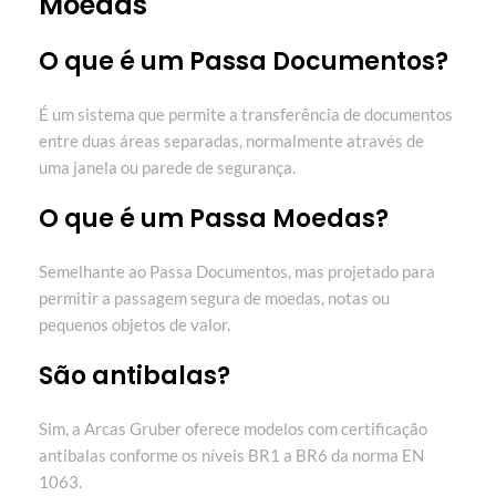
Moedas
O que é um Passa Documentos?
É um sistema que permite a transferência de documentos
entre duas áreas separadas, normalmente através de
uma janela ou parede de segurança.
O que é um Passa Moedas?
Semelhante ao Passa Documentos, mas projetado para
permitir a passagem segura de moedas, notas ou
pequenos objetos de valor.
São antibalas?
Sim, a Arcas Gruber oferece modelos com certificação
antibalas conforme os níveis BR1 a BR6 da norma EN
1063.