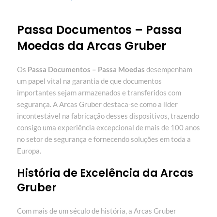
Passa Documentos – Passa
Moedas da Arcas Gruber
Os
Passa Documentos – Passa Moedas
desempenham
um papel vital na garantia de que documentos
importantes sejam armazenados e transferidos com
segurança. A Arcas Gruber destaca-se como a líder
incontestável na fabricação desses dispositivos, trazendo
consigo uma experiência excepcional de mais de 100 anos
no setor de segurança e fornecendo soluções em toda a
Europa.
História de Excelência da Arcas
Gruber
Com mais de um século de história, a Arcas Gruber