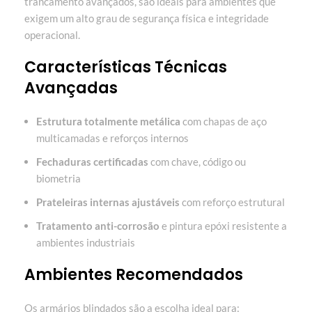
trancamento avançados, são ideais para ambientes que
exigem um alto grau de segurança física e integridade
operacional.
Características Técnicas
Avançadas
Estrutura totalmente metálica
com chapas de aço
multicamadas e reforços internos
Fechaduras certificadas
com chave, código ou
biometria
Prateleiras internas ajustáveis
com reforço estrutural
Tratamento anti-corrosão
e pintura epóxi resistente a
ambientes industriais
Ambientes Recomendados
Os armários blindados são a escolha ideal para: