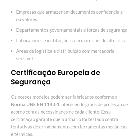
Empresas que armazenam documentos confidenciais
ou valores
Departamentos governamentais e forças de segurança
Laboratórios e instituições com materiais de alto risco
Áreas de logística e distribuição com mercadoria
sensível
Certificação Europeia de
Segurança
Os nossos modelos podem ser fabricados conforme a
Norma UNE EN 1143-1
, oferecendo graus de proteção de
acordo com as necessidades de cada cliente. Essa
certificação garante que o armário foi testado contra
tentativas de arrombamento com ferramentas mecânicas
e térmicas.