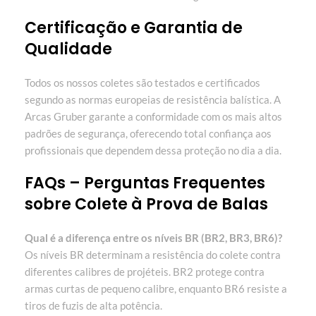
Certificação e Garantia de
Qualidade
Todos os nossos coletes são testados e certificados
segundo as normas europeias de resistência balística. A
Arcas Gruber garante a conformidade com os mais altos
padrões de segurança, oferecendo total confiança aos
profissionais que dependem dessa proteção no dia a dia.
FAQs – Perguntas Frequentes
sobre Colete à Prova de Balas
Qual é a diferença entre os níveis BR (BR2, BR3, BR6)?
Os níveis BR determinam a resistência do colete contra
diferentes calibres de projéteis. BR2 protege contra
armas curtas de pequeno calibre, enquanto BR6 resiste a
tiros de fuzis de alta potência.