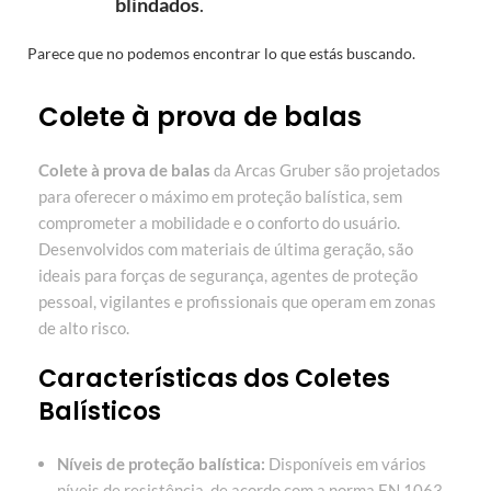
blindados
.
Parece que no podemos encontrar lo que estás buscando.
Colete à prova de balas
Colete à prova de balas
da Arcas Gruber são projetados
para oferecer o máximo em proteção balística, sem
comprometer a mobilidade e o conforto do usuário.
Desenvolvidos com materiais de última geração, são
ideais para forças de segurança, agentes de proteção
pessoal, vigilantes e profissionais que operam em zonas
de alto risco.
Características dos Coletes
Balísticos
Níveis de proteção balística:
Disponíveis em vários
níveis de resistência, de acordo com a norma EN 1063