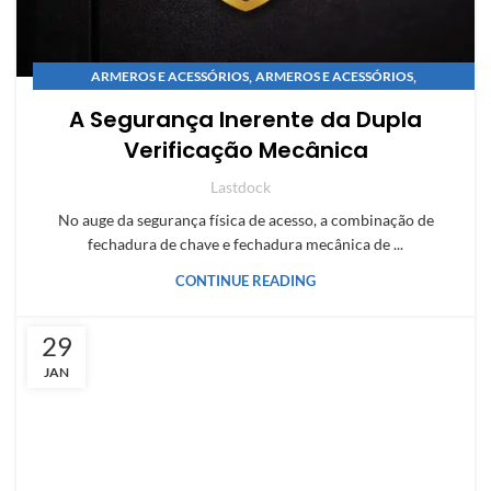
,
,
ARMEROS E ACESSÓRIOS
ARMEROS E ACESSÓRIOS
,
,
COMPARAÇÕES E ANÁLISES
COMPARAÇÕES E ANÁLISES
A Segurança Inerente da Dupla
,
,
GUIAS SOBRE COFRES
GUIAS SOBRE COFRES
Verificação Mecânica
,
NOVIDADES E INOVAÇÕES
NOVIDADES E INOVAÇÕES
Lastdock
No auge da segurança física de acesso, a combinação de
fechadura de chave e fechadura mecânica de ...
CONTINUE READING
29
JAN