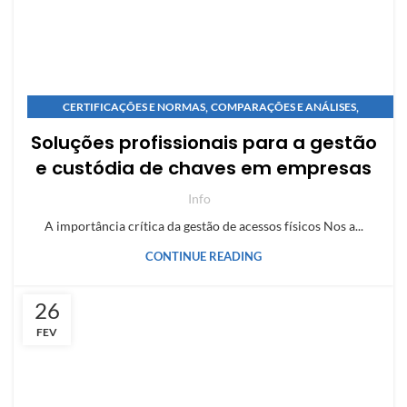
,
,
CERTIFICAÇÕES E NORMAS
COMPARAÇÕES E ANÁLISES
,
,
GUIAS SOBRE COFRES
MANUTENÇÃO E SEGURANÇA
Soluções profissionais para a gestão
NOVIDADES E INOVAÇÕES
e custódia de chaves em empresas
Info
A importância crítica da gestão de acessos físicos Nos a...
CONTINUE READING
26
FEV