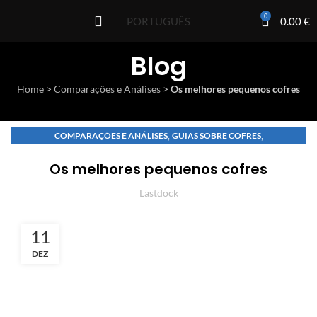
0
0.00
€
PORTUGUÊS
Blog
Home
>
Comparações e Análises
>
Os melhores pequenos cofres
,
,
COMPARAÇÕES E ANÁLISES
GUIAS SOBRE COFRES
GUIAS SOBRE COFRES
Os melhores pequenos cofres
Lastdock
11
DEZ