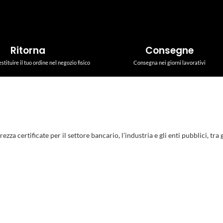
Ritorna
Consegne
estituire il tuo ordine nel negozio fisico
Consegna nei giorni lavorativi
a certificate per il settore bancario, l’industria e gli enti pubblici, tra gl