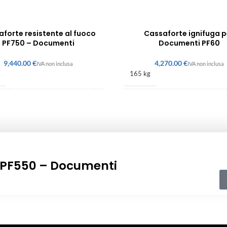
forte resistente al fuoco
Cassaforte ignifuga p
PF750 – Documenti
Documenti PF60
€
€
165 kg
× 1350 × 600 mm
490 × 605 × 560 mm
o PF550 – Documenti