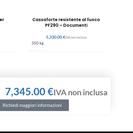
er
Cassaforte resistente al fuoco
PF290 – Documenti
€
350 kg
1505 × 705 × 470 mm
€
Richiedi maggiori informazioni