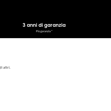
3 anni di garanzia
Più garanzia *
i altri.