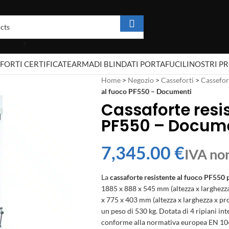
FORTI CERTIFICATE
ARMADI BLINDATI PORTAFUCILI
NOSTRI P
Home
>
Negozio
>
Casseforti
>
Cassefort
al fuoco PF550 – Documenti
Cassaforte resi
PF550 – Docum
€
La
cassaforte resistente al fuoco PF550
1885 x 888 x 545 mm (altezza x larghezza
x 775 x 403 mm (altezza x larghezza x pro
un peso di 530 kg. Dotata di 4 ripiani in
conforme alla normativa europea EN 104