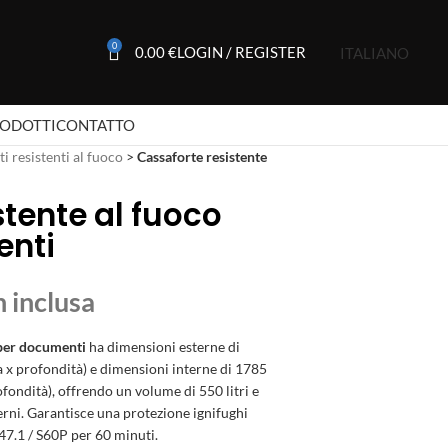
0
0.00
€
LOGIN / REGISTER
ITALIANO
RODOTTI
CONTATTO
i resistenti al fuoco
>
Cassaforte resistente
stente al fuoco
enti
 per documenti
ha dimensioni esterne di
 x profondità) e dimensioni interne di 1785
fondità), offrendo un volume di 550 litri e
terni. Garantisce una protezione ignifughi
7.1 / S60P per 60 minuti.