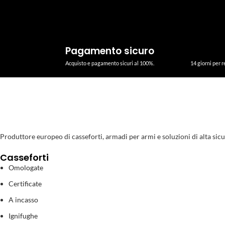
Pagamento sicuro
Acquisto e pagamento sicuri al 100%.
14 giorni per r
Produttore europeo di casseforti, armadi per armi e soluzioni di alta sicurezz
Casseforti
Omologate
Certificate
A incasso
Ignifughe