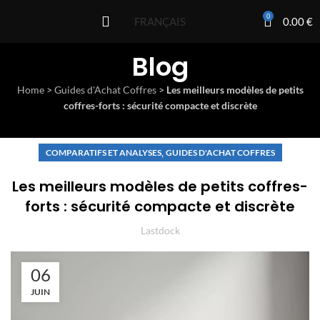
0
0.00
€
FRANÇAIS
Blog
Home
>
Guides d'Achat Coffres
>
Les meilleurs modèles de petits
coffres-forts : sécurité compacte et discrète
,
COMPARATIFS ET ANALYSES
GUIDES D'ACHAT COFFRES
Les meilleurs modèles de petits coffres-
forts : sécurité compacte et discrète
Lastdock
06
JUIN