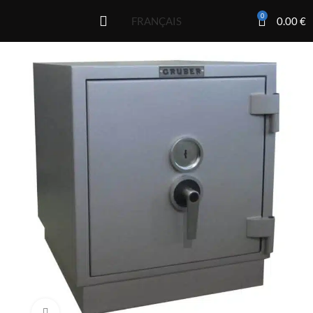
0
0.00
€
FRANÇAIS
Click to enlarge