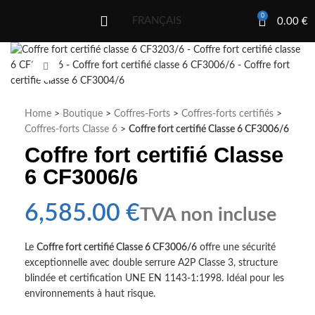
0
FRANÇAIS
0.00
€
Click to enlarge
Home
>
Boutique
>
Coffres-Forts
>
Coffres-forts certifiés
>
Coffres-forts Classe 6
>
Coffre fort certifié Classe 6 CF3006/6
Coffre fort certifié Classe
6 CF3006/6
€
Le
Coffre fort certifié Classe 6 CF3006/6
offre une sécurité
exceptionnelle avec double serrure A2P Classe 3, structure
blindée et certification UNE EN 1143-1:1998. Idéal pour les
environnements à haut risque.