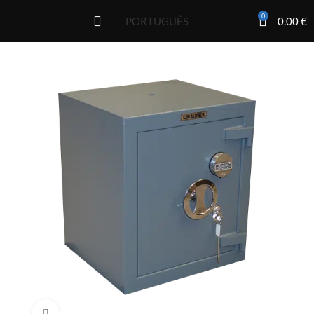
0
0.00
€
PORTUGUÊS
Click to enlarge