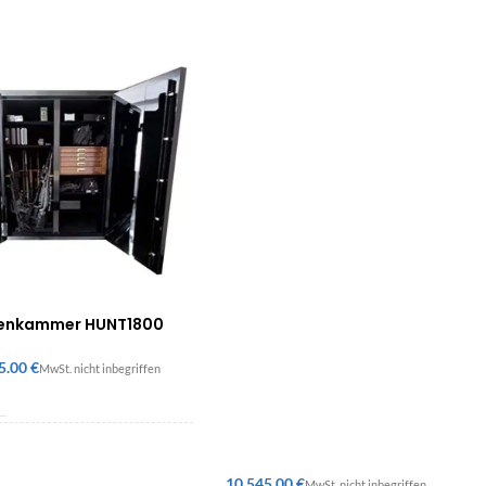
enkammer HUNT1800
€
900 × 700 mm
€