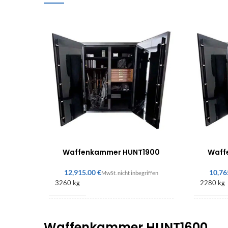
Waffenkammer HUNT1900
Waff
€
3260 kg
2280 kg
2000 × 1300 × 800 mm
1800 × 
Waffenkammer HUNT1600