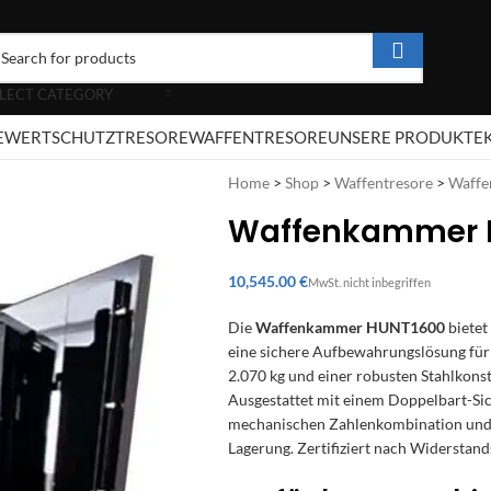
LECT CATEGORY
E
WERTSCHUTZTRESORE
WAFFENTRESORE
UNSERE PRODUKTE
Home
>
Shop
>
Waffentresore
>
Waff
Waffenkammer 
€
Die
Waffenkammer HUNT1600
bietet
eine sichere Aufbewahrungslösung für
2.070 kg und einer robusten Stahlkonst
Ausgestattet mit einem Doppelbart-Sich
mechanischen Zahlenkombination und 
Lagerung. Zertifiziert nach Widersta