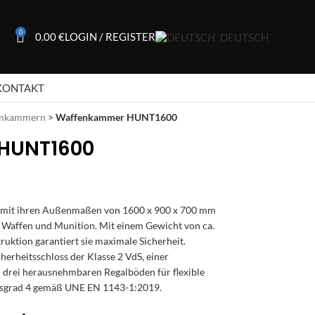
0
0.00
€
LOGIN / REGISTER
DEUTSCH
KONTAKT
enkammern
>
Waffenkammer HUNT1600
HUNT1600
 mit ihren Außenmaßen von 1600 x 900 x 700 mm
 Waffen und Munition. Mit einem Gewicht von ca.
ruktion garantiert sie maximale Sicherheit.
erheitsschloss der Klasse 2 VdS, einer
drei herausnehmbaren Regalböden für flexible
ndsgrad 4 gemäß UNE EN 1143-1:2019.