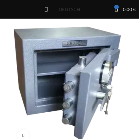
0
0.00
€
DEUTSCH
Click to enlarge