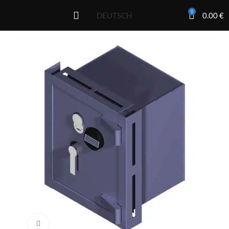
0
0.00
€
DEUTSCH
Click to enlarge