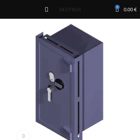
0
0.00
€
DEUTSCH
Click to enlarge