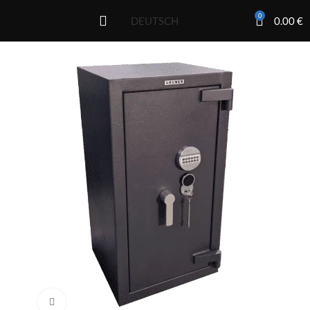
0
0.00
€
DEUTSCH
Click to enlarge