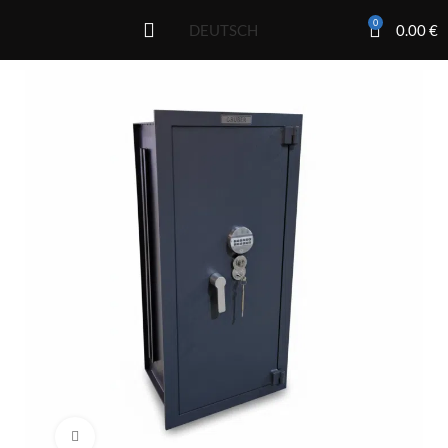
0
0.00
€
DEUTSCH
Click to enlarge