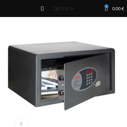
0
0.00
€
DEUTSCH
Click to enlarge