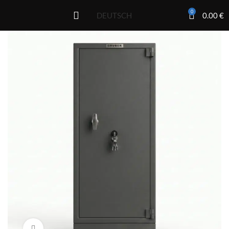
0
0.00
€
DEUTSCH
Click to enlarge