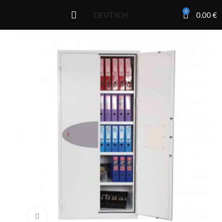
0
0.00
€
DEUTSCH
Click to enlarge