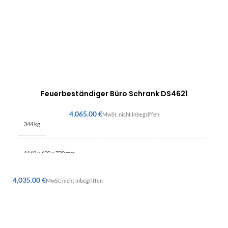
Feuerbeständiger Büro Schrank DS4621
€
344 kg
1160 × 690 × 720 mm
€