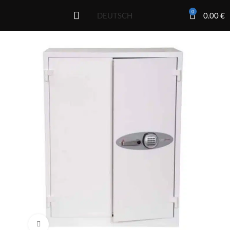
0
0.00
€
DEUTSCH
Click to enlarge