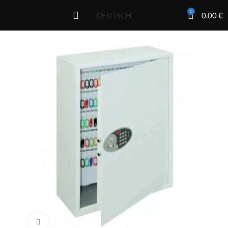
0
0.00
€
DEUTSCH
Click to enlarge