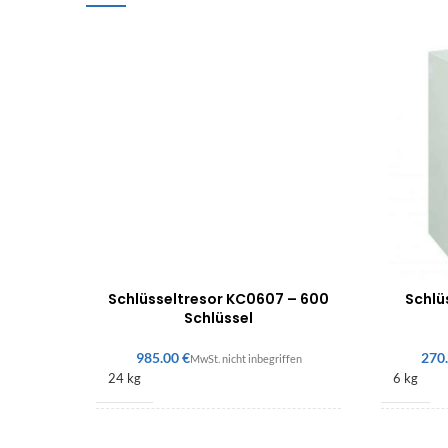
Schlüsseltresor KC0607 – 600
Schlü
Schlüssel
€
24 kg
6 kg
550 × 730 × 205 mm
450 × 3