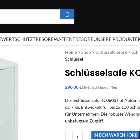
E
WERTSCHUTZTRESORE
WAFFENTRESORE
UNSERE PRODUKTE
Home
>
Shop
>
Schlüsseltresore
>
Schl
Schlüssel
Schlüsselsafe KC
€
Der
Schlüsselsafe KC0603
hat Außenma
ca. 7 kg. Entwickelt für bis zu 100 Sch
für Unternehmen. Die robuste Wandmon
unbefugtem Zugriff.
IN DEN WARENKORB