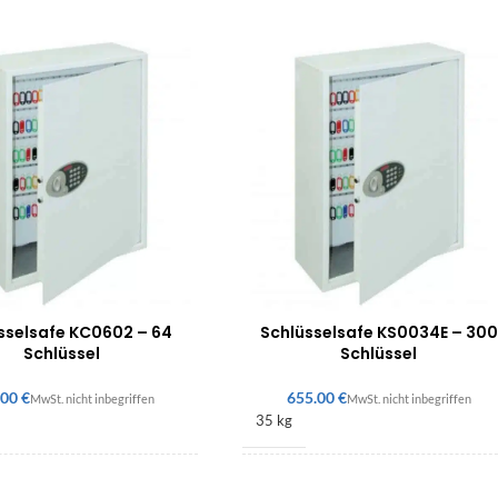
sselsafe KC0602 – 64
Schlüsselsafe KS0034E – 300
Schlüssel
Schlüssel
€
€
35 kg
00 × 80 mm
755 × 580 × 250 mm