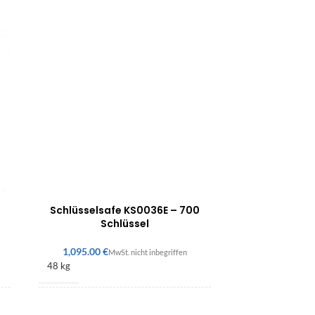
Schlüsselsafe KS0036E – 700
Schlüssel
€
48 kg
760 × 580 × 330 mm