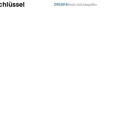
chlüssel
€
Rücksendungen
ung
Lieferungen
14 Tage Rückgaberecht für Ihre
ahlung
Lieferungen an Werktagen
Bestellung im Ladengeschäft