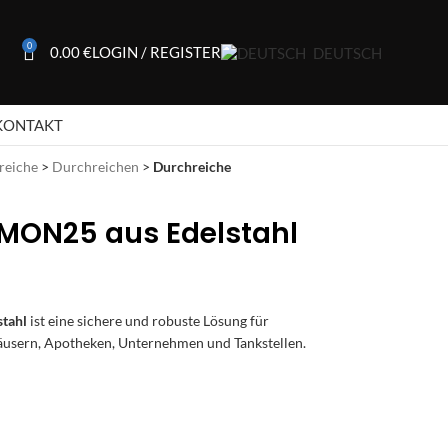
0
0.00
€
LOGIN / REGISTER
DEUTSCH
KONTAKT
reiche
>
Durchreichen
>
Durchreiche
MON25 aus Edelstahl
tahl
ist eine sichere und robuste Lösung für
äusern, Apotheken, Unternehmen und Tankstellen.