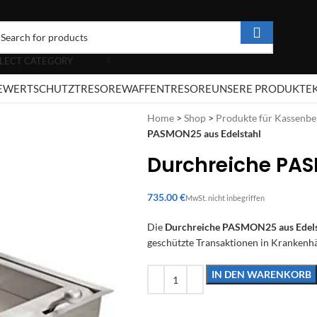
LECT CATEGORY
E
WERTSCHUTZTRESORE
WAFFENTRESORE
UNSERE PRODUKTE
Home
>
Shop
>
Produkte für Kassenbe
PASMON25 aus Edelstahl
Durchreiche PAS
€
Die
Durchreiche PASMON25 aus Edels
geschützte Transaktionen in Krankenh
IN DEN WARENKORB