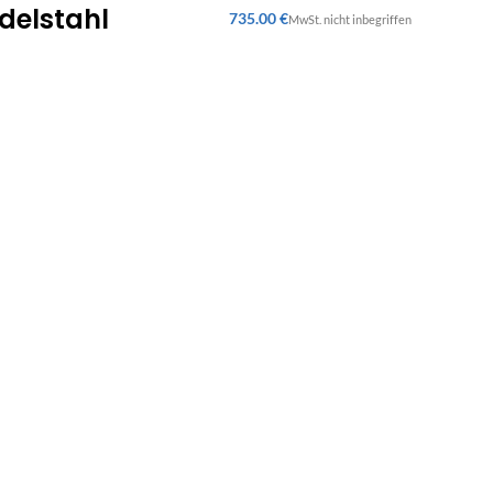
delstahl
€
Rücksendungen
ung
Lieferungen
14 Tage Rückgaberecht für Ihre
ahlung
Lieferungen an Werktagen
Bestellung im Ladengeschäft