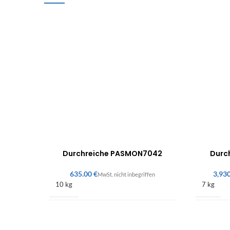
Durchreiche PASMON7042
Durc
€
10 kg
7 kg
25 × 330 × 218 mm
167 × 4