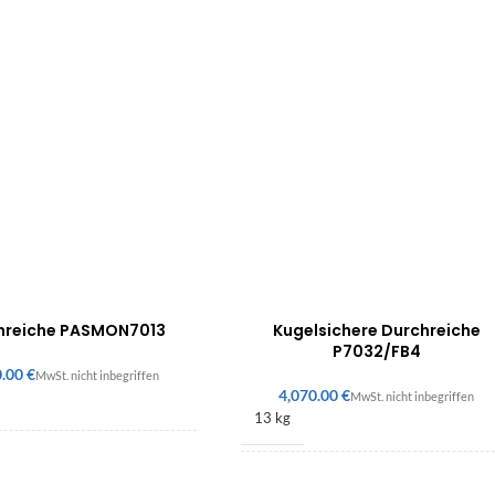
hreiche PASMON7013
Kugelsichere Durchreiche
P7032/FB4
€
€
13 kg
76 × 642 mm
141 × 550 × 500 mm