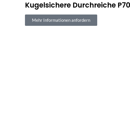
Kugelsichere Durchreiche P7
Mehr Informationen anfordern
Sichere Bezahl
100 % sicherer Kauf und Z