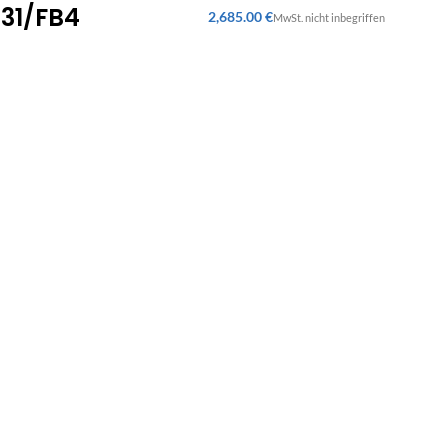
031/FB4
€
Rücksendungen
ung
Lieferungen
14 Tage Rückgaberecht für Ihre
ahlung
Lieferungen an Werktagen
Bestellung im Ladengeschäft