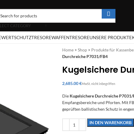
LECT CATEGORY
E
WERTSCHUTZTRESORE
WAFFENTRESORE
UNSERE PRODUKTE
Home
>
Shop
>
Produkte für Kassenbe
Durchreiche P7031/FB4
Kugelsichere Du
€
Die
Kugelsichere Durchreiche P7031
Empfangsbereiche und Pforten. Mit FB4
geprüften ballistischen Schutz in enge
IN DEN WARENKORB