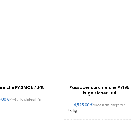
hreiche PASMON7048
Fassadendurchreiche P7195
kugelsicher FB4
€
€
25 kg
235 × 920 × 700 mm