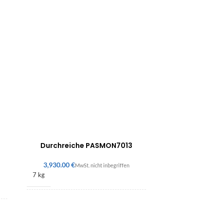
Durchreiche PASMON7013
€
7 kg
167 × 476 × 642 mm