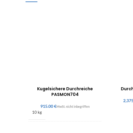
Kugelsichere Durchreiche
Durc
PASMON704
€
10 kg
50 × 440 × 440 mm