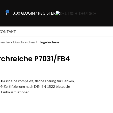
0
0.00
€
LOGIN / REGISTER
DEUTSCH
KONTAKT
reiche
>
Durchreichen
>
Kugelsichere
rchreiche P7031/FB4
/FB4
ist eine kompakte, flache Lösung für Banken,
-Zertifizierung nach DIN EN 1522 bietet sie
n Einbausituationen.