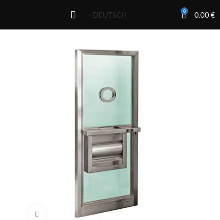
0
0.00
€
DEUTSCH
Click to enlarge