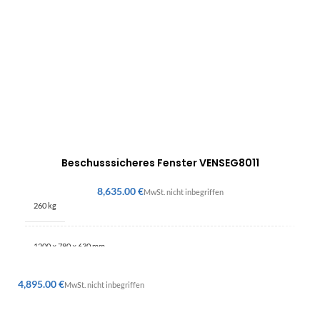
Beschusssicheres Fenster VENSEG8011
€
260 kg
1200 × 780 × 630 mm
€