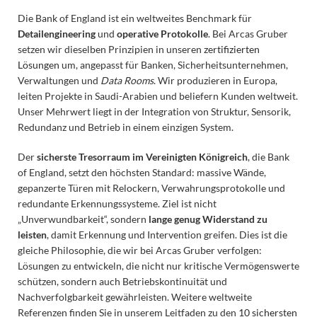
Die Bank of England ist ein weltweites Benchmark für
Detailengineering
und
operative Protokolle
. Bei Arcas Gruber
setzen wir dieselben Prinzipien in unseren
zertifizierten
Lösungen
um, angepasst für Banken, Sicherheitsunternehmen,
Verwaltungen und
Data Rooms
. Wir produzieren in Europa,
leiten Projekte in Saudi-Arabien und beliefern Kunden weltweit.
Unser Mehrwert liegt in der Integration von Struktur, Sensorik,
Redundanz und Betrieb in einem einzigen System.
Der
sicherste Tresorraum im Vereinigten Königreich
, die Bank
of England, setzt den höchsten Standard: massive Wände,
gepanzerte Türen mit Relockern, Verwahrungsprotokolle und
redundante Erkennungssysteme. Ziel ist nicht
„Unverwundbarkeit“, sondern
lange genug Widerstand zu
leisten
, damit Erkennung und Intervention greifen. Dies ist die
gleiche Philosophie, die wir bei Arcas Gruber verfolgen:
Lösungen zu entwickeln, die nicht nur kritische Vermögenswerte
schützen, sondern auch Betriebskontinuität und
Nachverfolgbarkeit gewährleisten. Weitere weltweite
Referenzen finden Sie in unserem Leitfaden zu den
10 sichersten