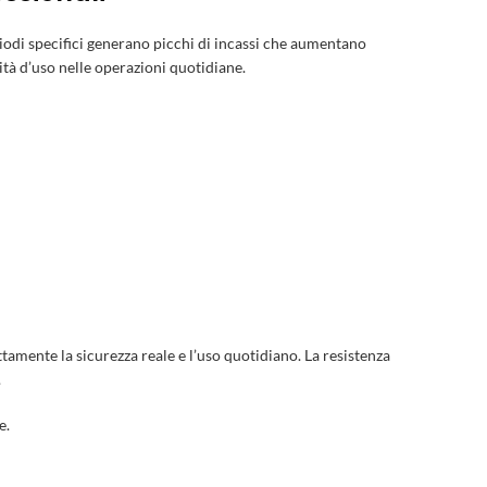
riodi specifici generano picchi di incassi che aumentano
lità d’uso nelle operazioni quotidiane.
ttamente la sicurezza reale e l’uso quotidiano. La resistenza
.
e.