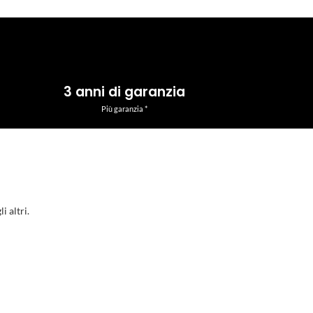
3 anni di garanzia
Più garanzia *
i altri.