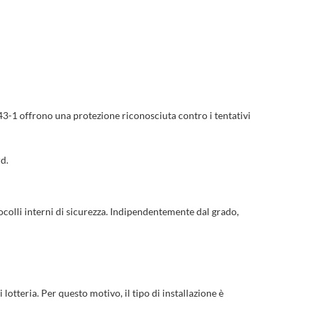
1 offrono una protezione riconosciuta contro i tentativi
d.
otocolli interni di sicurezza. Indipendentemente dal grado,
lotteria. Per questo motivo, il tipo di installazione è