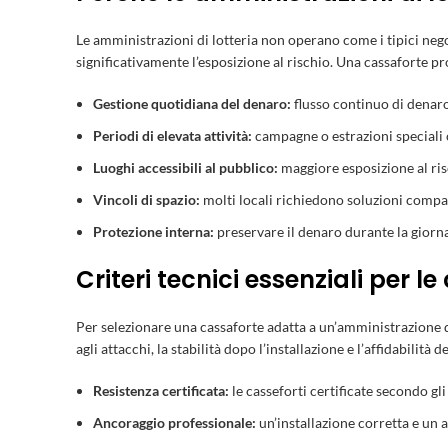
Le amministrazioni di lotteria non operano come i tipici nego
significativamente l’esposizione al rischio. Una cassaforte pr
Gestione quotidiana del denaro:
flusso continuo di denaro
Periodi di elevata attività:
campagne o estrazioni speciali
Luoghi accessibili al pubblico:
maggiore esposizione al risc
Vincoli di spazio:
molti locali richiedono soluzioni compat
Protezione interna:
preservare il denaro durante la giornat
Criteri tecnici essenziali per le
Per selezionare una cassaforte adatta a un’amministrazione di 
agli attacchi, la stabilità dopo l’installazione e l’affidabilit
Resistenza certificata:
le casseforti certificate secondo gl
Ancoraggio professionale:
un’installazione corretta e un 