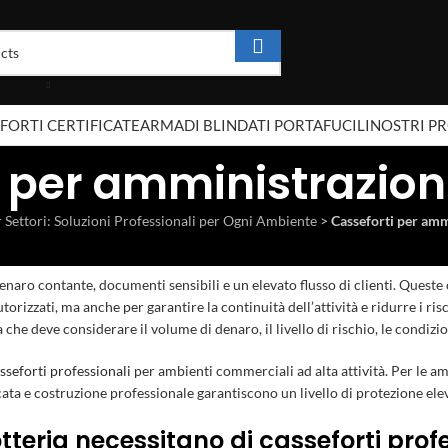
FORTI CERTIFICATE
ARMADI BLINDATI PORTAFUCILI
NOSTRI P
 per amministrazioni 
r Settori: Soluzioni Professionali per Ogni Ambiente
>
Casseforti per ammi
naro contante, documenti sensibili e un elevato flusso di clienti. Queste
orizzati, ma anche per garantire la continuità dell’attività e ridurre i ris
 deve considerare il volume di denaro, il livello di rischio, le condizioni 
sseforti professionali
per ambienti commerciali ad alta attività. Per le am
cata e costruzione professionale garantiscono un livello di protezione elev
tteria necessitano di casseforti prof