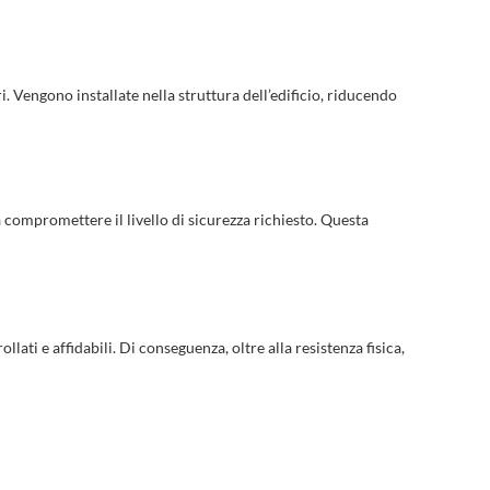
. Vengono installate nella struttura dell’edificio, riducendo
compromettere il livello di sicurezza richiesto. Questa
ati e affidabili. Di conseguenza, oltre alla resistenza fisica,