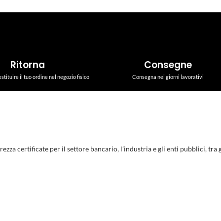
Ritorna
Consegne
estituire il tuo ordine nel negozio fisico
Consegna nei giorni lavorativi
a certificate per il settore bancario, l’industria e gli enti pubblici, tra gl