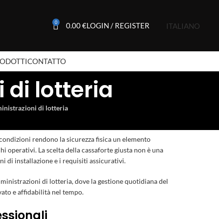
0
0.00
€
LOGIN / REGISTER
ITALIANO
RODOTTI
CONTATTO
di lotteria
nistrazioni di lotteria
 condizioni rendono la sicurezza fisica un elemento
chi operativi. La scelta della cassaforte giusta non è una
di installazione e i requisiti assicurativi.
ministrazioni di lotteria, dove la gestione quotidiana del
ato e affidabilità nel tempo.
essionali