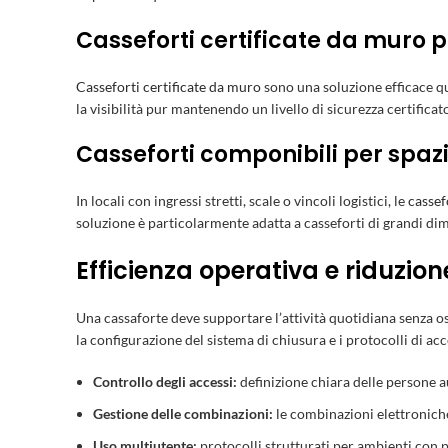
Casseforti certificate da muro p
Casseforti certificate da muro
sono una soluzione efficace qua
la visibilità pur mantenendo un livello di sicurezza certificat
Casseforti componibili per spaz
In locali con ingressi stretti, scale o vincoli logistici, le
cassef
soluzione è particolarmente adatta a casseforti di grandi di
Efficienza operativa e riduzione
Una cassaforte deve supportare l’attività quotidiana senza osta
la configurazione del sistema di chiusura e i protocolli di ac
Controllo degli accessi:
definizione chiara delle persone a
Gestione delle combinazioni:
le combinazioni elettroniche 
Uso multiutente:
protocolli strutturati per ambienti con p