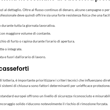
zi al dettaglio. Oltre al flusso continuo di denaro, alcune campagne o pe
ofessionale deve quindi offrire sia una forte resistenza fisica che una faci
 durante tutta la giornata lavorativa.
 con maggiore volume di contante.
hio di furto o rapina durante l’orario di apertura.
te o integrate.
a e fuori dall’orario di lavoro.
 casseforti
lotteria, è importante prioritizzare i criteri tecnici che influenzano dire
à dei sistemi di chiusura sono fattori determinanti per un’efficace protezione
i standard europei offrono un livello di sicurezza riconosciuto e misurabil
ancoraggio solido riducono notevolmente il rischio di rimozione forzata.