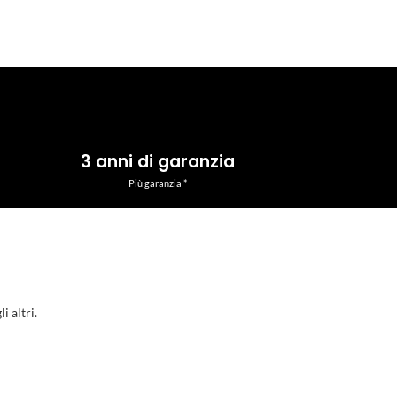
3 anni di garanzia
Più garanzia *
i altri.