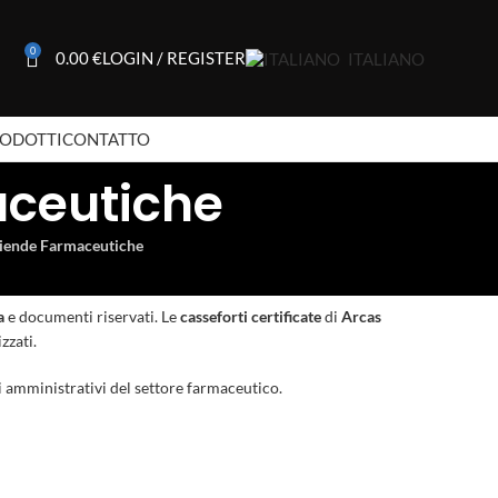
0
0.00
€
LOGIN / REGISTER
ITALIANO
RODOTTI
CONTATTO
aceutiche
ziende Farmaceutiche
a
e documenti riservati. Le
casseforti certificate
di
Arcas
zzati.
ci amministrativi del settore farmaceutico.