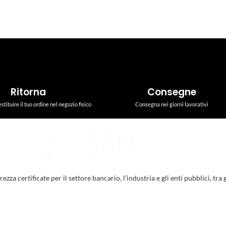
Ritorna
Consegne
estituire il tuo ordine nel negozio fisico
Consegna nei giorni lavorativi
a certificate per il settore bancario, l’industria e gli enti pubblici, tra gl