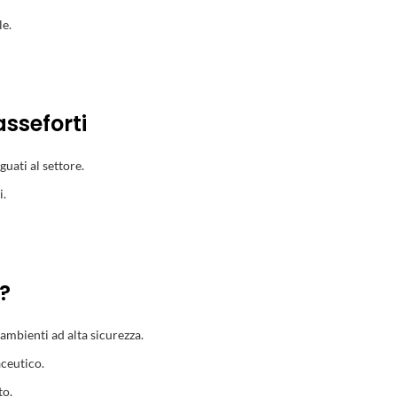
le.
asseforti
guati al settore.
i.
?
ambienti ad alta sicurezza.
aceutico.
to.