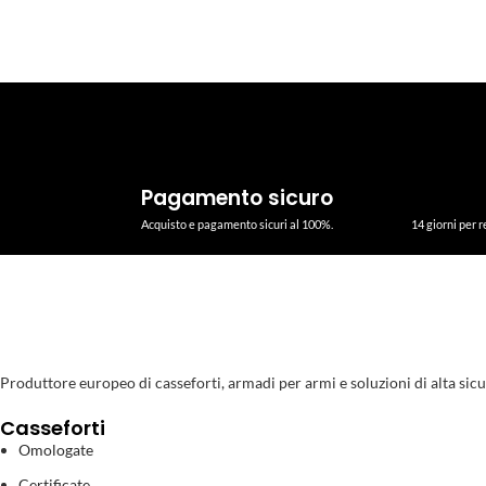
Pagamento sicuro
Acquisto e pagamento sicuri al 100%.
14 giorni per r
Produttore europeo di casseforti, armadi per armi e soluzioni di alta sicurezz
Casseforti
Omologate
Certificate