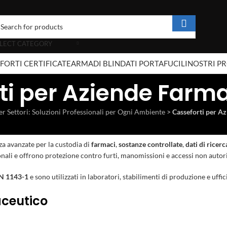
LECT CATEGORY
FORTI CERTIFICATE
ARMADI BLINDATI PORTAFUCILI
NOSTRI P
ti per Aziende Farm
er Settori: Soluzioni Professionali per Ogni Ambiente
>
Casseforti per A
za avanzate per la custodia di
farmaci
,
sostanze controllate
,
dati di ricerc
ali e offrono protezione contro furti, manomissioni e accessi non autori
N 1143-1
e sono utilizzati in laboratori, stabilimenti di produzione e uffi
aceutico