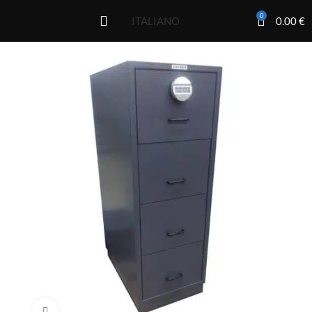
0
0.00
€
ITALIANO
Click to enlarge