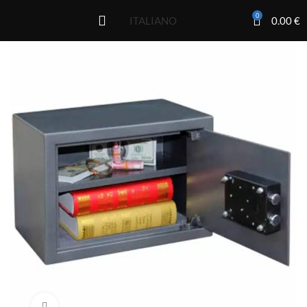
0
0.00
€
ITALIANO
Click to enlarge