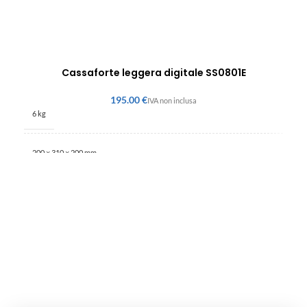
Cassaforte leggera digitale SS0801E
€
6 kg
200 × 310 × 200 mm