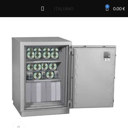
0
0.00
€
ITALIANO
Click to enlarge