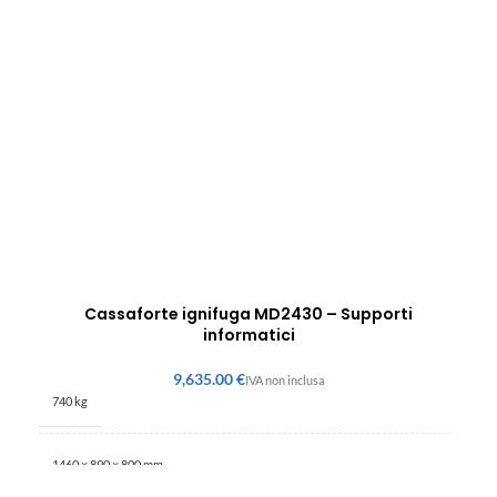
Cassaforte ignifuga MD2430 – Supporti
informatici
€
740 kg
1460 × 890 × 800 mm