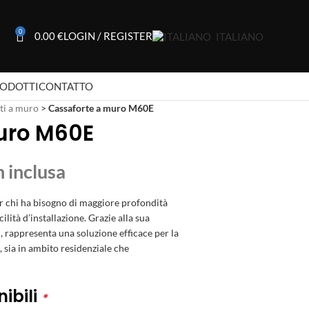
0
0.00
€
LOGIN / REGISTER
ITALIANO
RODOTTI
CONTATTO
ti a muro
>
Cassaforte a muro M60E
uro M60E
r chi ha bisogno di maggiore profondità
lità d’installazione. Grazie alla sua
li, rappresenta una soluzione efficace per la
 sia in ambito residenziale che
ibili
*