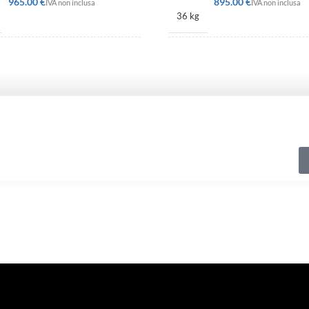
€
€
36 kg
450 × 342 mm
518 × 400 × 342 mm