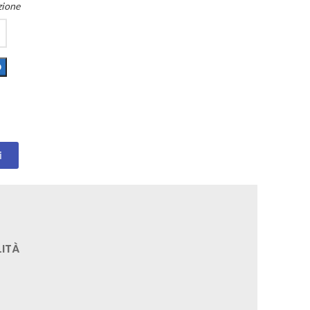
zione
O
i
ITÀ