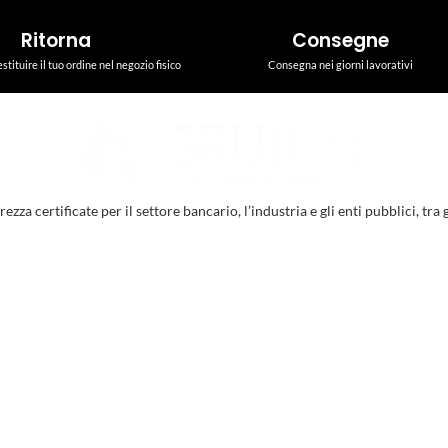
Ritorna
Consegne
estituire il tuo ordine nel negozio fisico
Consegna nei giorni lavorativi
a certificate per il settore bancario, l’industria e gli enti pubblici, tra gl