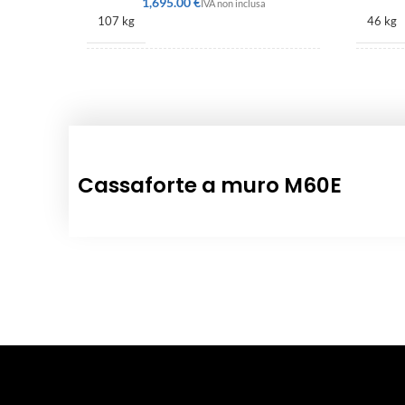
€
107 kg
46 kg
1010 × 530 × 360 mm
608 × 
Cassaforte a muro M60E