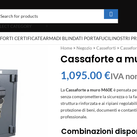
LECT CATEGORY
FORTI CERTIFICATE
ARMADI BLINDATI PORTAFUCILI
NOSTRI P
Home
>
Negozio
>
Casseforti
>
Cassefor
Cassaforte a m
€
La
Cassaforte a muro M60E
è pensata pe
senza compromettere la sicurezza o la faci
struttura rinforzata e ai ripiani regolabi
protezione di beni, documenti e contanti,
professionale.
Combinazioni dispon