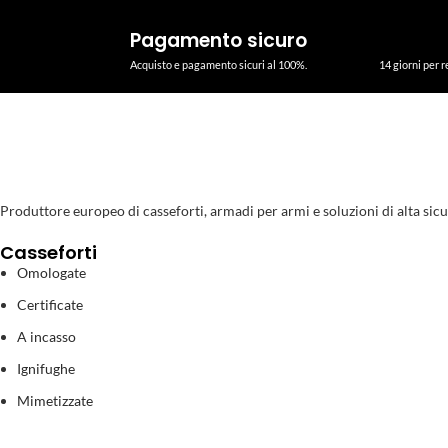
Pagamento sicuro
Acquisto e pagamento sicuri al 100%.
14 giorni per r
Produttore europeo di casseforti, armadi per armi e soluzioni di alta sicurezz
Casseforti
Omologate
Certificate
A incasso
Ignifughe
Mimetizzate