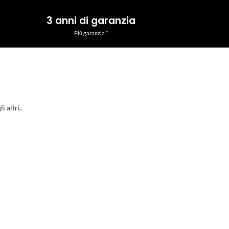
3 anni di garanzia
Più garanzia *
i altri.