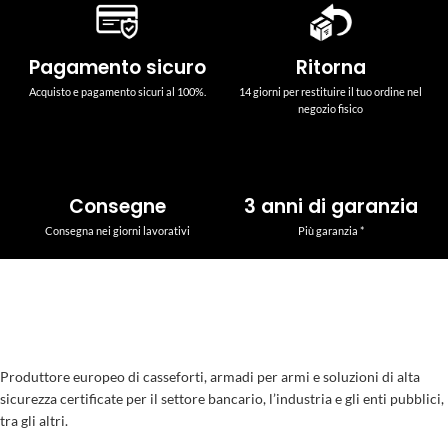
Pagamento sicuro
Ritorna
Acquisto e pagamento sicuri al 100%.
14 giorni per restituire il tuo ordine nel
negozio fisico
Consegne
3 anni di garanzia
Consegna nei giorni lavorativi
Più garanzia *
Produttore europeo di casseforti, armadi per armi e soluzioni di alta
sicurezza certificate per il settore bancario, l’industria e gli enti pubblici,
tra gli altri.