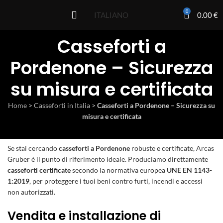
0
0.00
€
ITALIANO
Casseforti a
Pordenone – Sicurezza
su misura e certificata
Home
>
Casseforti in Italia
>
Casseforti a Pordenone – Sicurezza su
misura e certificata
Se stai cercando
casseforti a Pordenone
robuste e certificate, Arcas
Gruber è il punto di riferimento ideale. Produciamo direttamente
casseforti certificate
secondo la normativa europea
UNE EN 1143-
1:2019
, per proteggere i tuoi beni contro furti, incendi e accessi
non autorizzati.
Vendita e installazione di