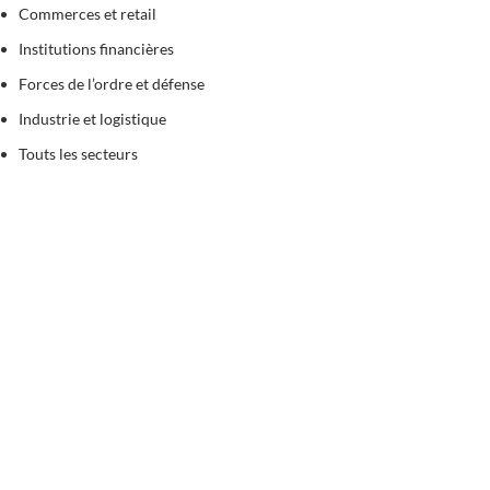
Commerces et retail
Institutions financières
Forces de l’ordre et défense
Industrie et logistique
Touts les secteurs
Entreprise
Qui somme nous?
Certifications
Service
Contact
Actualités
Certificats