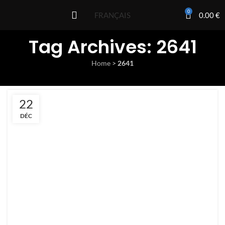
0
0.00
€
FRANÇAIS
Tag Archives: 2641
Home
>
2641
22
DÉC