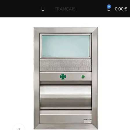
0
0.00
€
FRANÇAIS
Click to enlarge