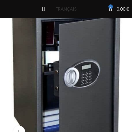
0
0.00
€
FRANÇAIS
Click to enlarge