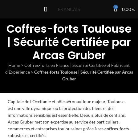
0
0.00
€
FRANÇAIS
Coffres-forts Toulouse
| Sécurité Certifiée par
Arcas Gruber
Home
>
Coffres-forts en France | Sécurité Certifiée et Fabricant
d’Expérience
>
Coffres-forts Toulouse | Sécurité Certifiée par Arcas
Gruber
Capitale de l’Occitanie et pôle aéronautique majeur, Toulouse
est une ville dynamique où la protection des biens et des
informations sensibles est essentielle. Depuis plus de cent ans,
Arcas Gruber met son expertise au service des particuliers,
commerces et entreprises toulousaines grâce à ses
coffres-forts
robustes et certifiés.