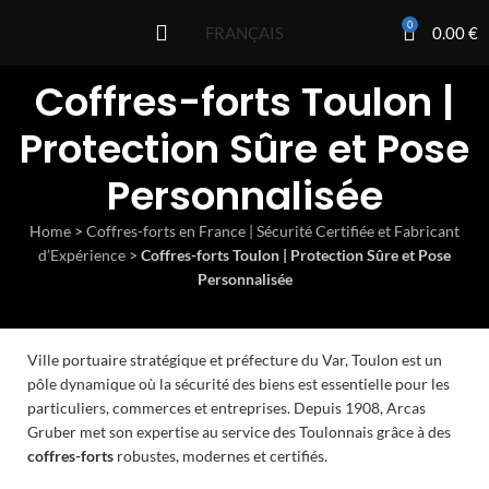
0
0.00
€
FRANÇAIS
Coffres-forts Toulon |
Protection Sûre et Pose
Personnalisée
Home
>
Coffres-forts en France | Sécurité Certifiée et Fabricant
d’Expérience
>
Coffres-forts Toulon | Protection Sûre et Pose
Personnalisée
Ville portuaire stratégique et préfecture du Var, Toulon est un
pôle dynamique où la sécurité des biens est essentielle pour les
particuliers, commerces et entreprises. Depuis 1908, Arcas
Gruber met son expertise au service des Toulonnais grâce à des
coffres-forts
robustes, modernes et certifiés.