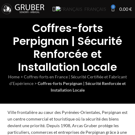
0
0.00
€
FRANÇAIS
Coffres-forts
Perpignan | Sécurité
Renforcée et
Installation Locale
Home
>
Coffres-forts en France | Sécurité Certifiée et Fabricant
d’Expérience
>
Coffres-forts Perpignan | Sécurité Renforcée et
Installation Locale
Ville frontalière au cœur des Pyrénées-Orientales, Perpignan est
un centre commercial et touristique où la sécurité des biens
devient une priorité. Depuis 1908, Arcas Gruber protège les
particuliers, commerces et entreprises de Perpignan grâce à une