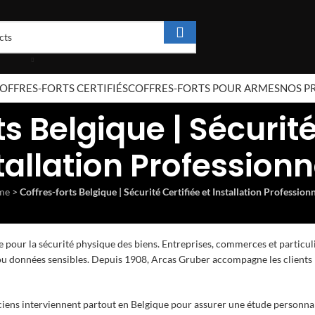
OFFRES-FORTS CERTIFIÉS
COFFRES-FORTS POUR ARMES
NOS P
s Belgique | Sécurité
tallation Professionn
me
>
Coffres-forts Belgique | Sécurité Certifiée et Installation Profession
e pour la sécurité physique des biens. Entreprises, commerces et particul
 ou données sensibles. Depuis 1908, Arcas Gruber accompagne les clients
ciens interviennent partout en Belgique pour assurer une étude personnali