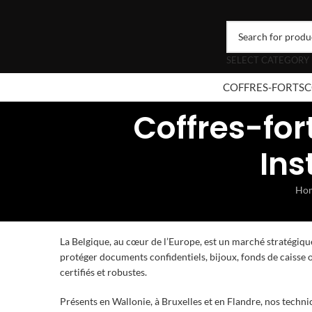
SELECT CATEGORY
COFFRES-FORTS
C
Coffres-fort
Ins
Ho
La Belgique, au cœur de l’Europe, est un marché stratégiqu
protéger documents confidentiels, bijoux, fonds de caisse
certifiés et robustes.
Présents en Wallonie, à Bruxelles et en Flandre, nos techni