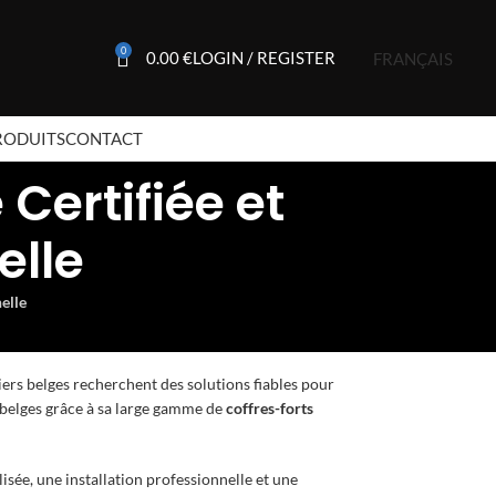
0
0.00
€
LOGIN / REGISTER
FRANÇAIS
RODUITS
CONTACT
 Certifiée et
elle
nelle
iers belges recherchent des solutions fiables pour
 belges grâce à sa large gamme de
coffres-forts
sée, une installation professionnelle et une