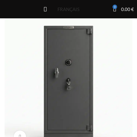
0
0.00
€
FRANÇAIS
Click to enlarge