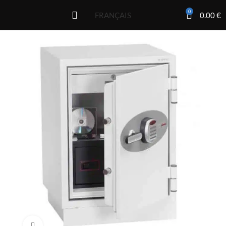
0
0.00
€
FRANÇAIS
Click to enlarge